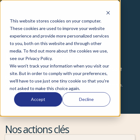
This website stores cookies on your computer.
These cookies are used to improve your website
experience and provide more personalized services
to you, both on this website and through other
A PROPOS
media. To find out more about the cookies we use,
Impact Score
see our Privacy Policy.
We won't track your information when you visit our
Chez Intheair, nous mesurons notre succès par l'impact 
site. But in order to comply with your preferences,
positif que nous créons. Découvrez comment nous 
we'll have to use just one tiny cookie so that you're
contribuons à un monde meilleur, aujourd'hui et demain.
not asked to make this choice again.
Accept
Decline
Nos actions clés