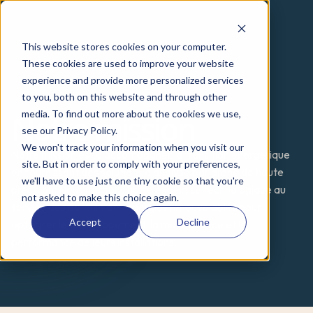
This website stores cookies on your computer.
These cookies are used to improve your website
experience and provide more personalized services
to you, both on this website and through other
A PROPOS
media. To find out more about the cookies we use,
Notre mission
see our Privacy Policy.
We won't track your information when you visit our
Notre mission est d'accompagner la transition énergétique 
site. But in order to comply with your preferences,
en fournissant des solutions d'analyse par drone de haute 
we'll have to use just one tiny cookie so that you're
précision. Nous mettons notre expertise technologique au 
not asked to make this choice again.
service des acteurs des énergies renouvelables pour 
Accept
Decline
optimiser le développement, la maintenance et la 
performance de leurs installations.