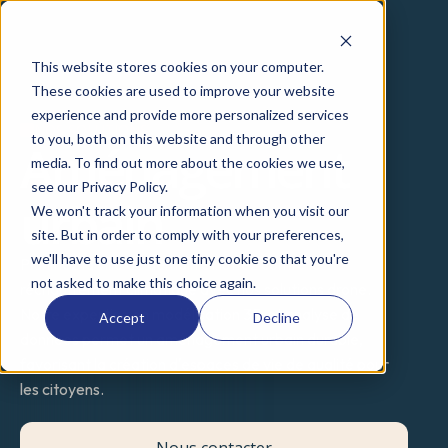
This website stores cookies on your computer.
These cookies are used to improve your website
experience and provide more personalized services
NOS SOLUTIONS
to you, both on this website and through other
Aménagement
media. To find out more about the cookies we use,
see our Privacy Policy.
urbain
We won't track your information when you visit our
site. But in order to comply with your preferences,
we'll have to use just one tiny cookie so that you're
Planifiez la ville de demain et luttez contre le 
not asked to make this choice again.
réchauffement climatique avec nos solutions drone. 
Notre expertise en modélisation 3D et analyse de 
Accept
Decline
données permet un aménagement urbain durable, 
favorisant la création d'espaces de vie de qualité pour 
les citoyens.