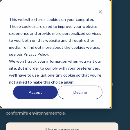
This website stores cookies on your computer.
These cookies are used to improve your website
experience and provide more personalized services
NOS SOLUTIONS
to you, both on this website and through other
Analyse qualité
media. To find out more about the cookies we use,
see our Privacy Policy.
de l'air
We won't track your information when you visit our
site. But in order to comply with your preferences,
we'll have to use just one tiny cookie so that you're
Cartographiez la pollution atmosphérique avec 
not asked to make this choice again.
précision grâce à notre service de mesure de la qualité 
de l'air par drone. Nos drones équipés de micro-
Accept
Decline
capteurs mesurent les particules fines (PM2.5) et les 
gaz (NO₂, O₃) pour répondre à vos besoins de 
conformité environnementale.