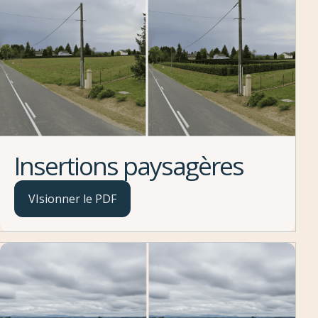
Insertions paysagères
VIsionner le PDF