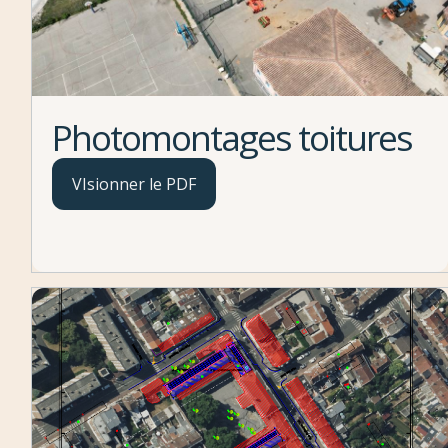
Photomontages toitures
VIsionner le PDF