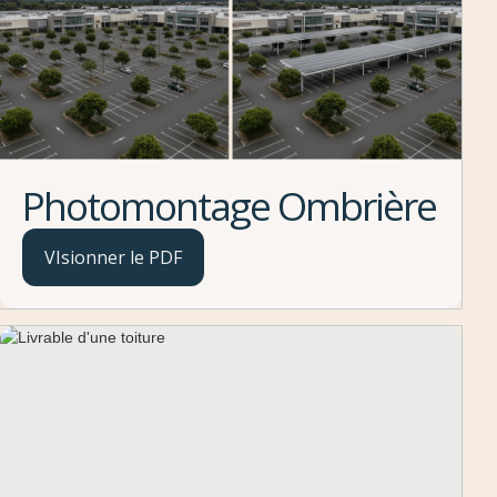
Photomontage Ombrière
VIsionner le PDF