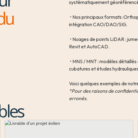
sur
systématiquement géoréférencé
 du
 • Nos principaux formats :Orthophotos : images aériennes haute résolution pour mesures et 
intégration CAO/DAO/SIG.
 • Nuages de points LiDAR : jumeaux numériques 3D pour modélisation BIM, compatibles 
Revit et AutoCAD.
 • MNS / MNT : modèles détaillés du terrain et de la canopée, utiles pour analyses de pentes, 
cubatures et études hydrauliques
Voici quelques exemples de notre
*Pour des raisons de confidential
erronés.
bles